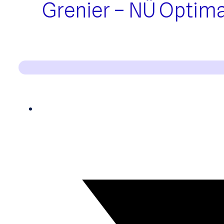
Grenier – NÜ Optima™