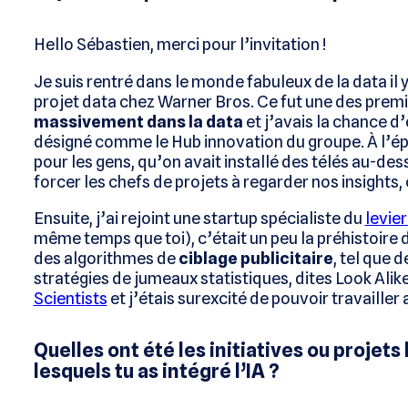
Hello Sébastien, merci pour l’invitation !
Je suis rentré dans le monde fabuleux de la data il 
projet data chez Warner Bros. Ce fut une des prem
massivement dans la data
et j’avais la chance d’
désigné comme le Hub innovation du groupe. À l’épo
pour les gens, qu’on avait installé des télés au-d
forcer les chefs de projets à regarder nos insights, 
Ensuite, j’ai rejoint une startup spécialiste du
levie
même temps que toi), c’était un peu la préhistoire de 
des algorithmes de
ciblage publicitaire
, tel que 
stratégies de jumeaux statistiques, dites Look Alike.
Scientists
et j’étais surexcité de pouvoir travailler
Quelles ont été les initiatives ou projet
lesquels tu as intégré l’IA ?