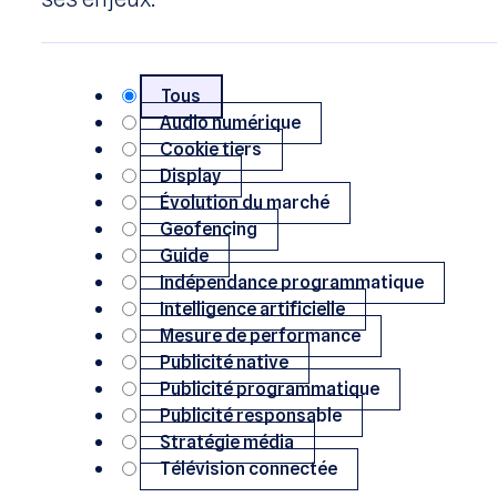
Actualité, analyses et
Nos experts vous partagent une lecture cl
ses enjeux.
Tous
Audio numérique
Cookie tiers
Display
Évolution du marché
Geofencing
Guide
Indépendance programmatique
Intelligence artificielle