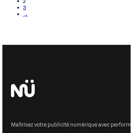
Lire l'article
←
1
2
3
→